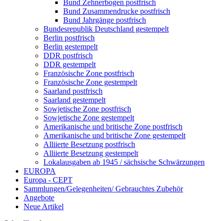
Bund Zehnerbogen postfrisch
Bund Zusammendrucke postfrisch
Bund Jahrgänge postfrisch
Bundesrepublik Deutschland gestempelt
Berlin postfrisch
Berlin gestempelt
DDR postfrisch
DDR gestempelt
Französische Zone postfrisch
Französische Zone gestempelt
Saarland postfrisch
Saarland gestempelt
Sowjetische Zone postfrisch
Sowjetische Zone gestempelt
Amerikanische und britische Zone postfrisch
Amerikanische und britische Zone gestempelt
Alliierte Besetzung postfrisch
Alliierte Besetzung gestempelt
Lokalausgaben ab 1945 / sächsische Schwärzungen
EUROPA
Europa - CEPT
Sammlungen/Gelegenheiten/ Gebrauchtes Zubehör
Angebote
Neue Artikel