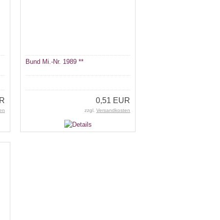
Bund Mi.-Nr. 1989 **
UR
0,51 EUR
en
zzgl.
Versandkosten