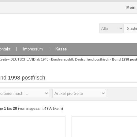
Mein
ontakt
Impressum
Kasse
tseite
»
DEUTSCHLAND ab 1945
»
Bundesrepublik Deutschland postfrisch
»
Bund 1998 post
nd 1998 postfrisch
ge
1
bis
20
(von insgesamt
47
Artikeln)