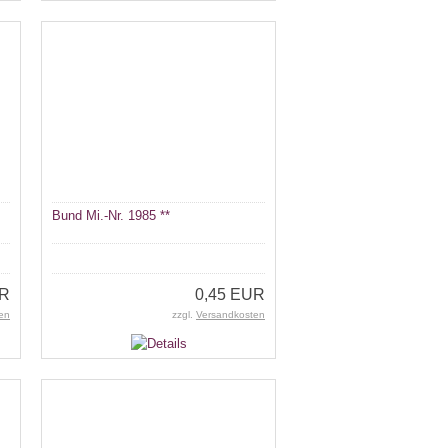
Bund Mi.-Nr. 1985 **
UR
0,45 EUR
en
zzgl.
Versandkosten