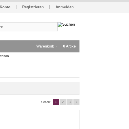
 Konto
Registrieren
Anmelden
Warenkorb »
0
Artikel
frisch
Seiten:
1
2
3
»